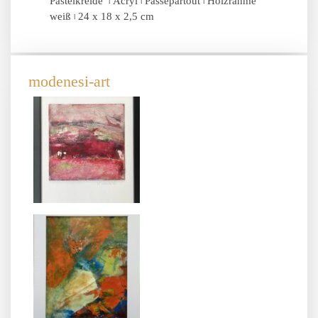
Pastelkreide ৷ Acryl ৷ Passepartout ৷ Holzrahme
weiß ৷ 24 x 18 x 2,5 cm
modenesi-art